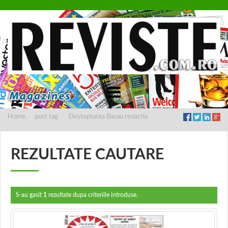
Home
post tag
Desteptarea Bacau redactia
REZULTATE CAUTARE
S-au gasit
1
rezultate dupa criteriile introduse.