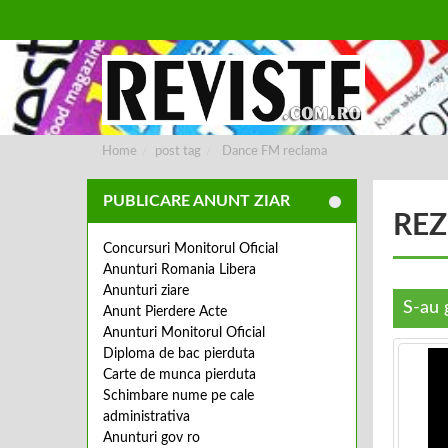
Ho
Home
post tag
Dance FM reclama
PUBLICARE ANUNT ZIAR
REZ
Concursuri Monitorul Oficial
Anunturi Romania Libera
Anunturi ziare
S-au 
Anunt Pierdere Acte
Anunturi Monitorul Oficial
Diploma de bac pierduta
Carte de munca pierduta
Schimbare nume pe cale
administrativa
Anunturi gov ro