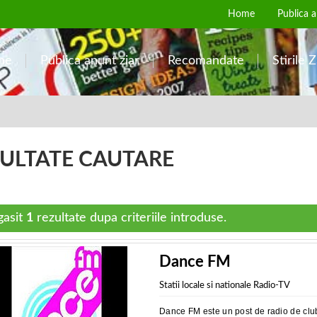
Home
Publica a
me
Publica anunt ziar
Recomandate
Stirile Z
ULTATE CAUTARE
gasit
1
rezultate dupa criteriile introduse.
Dance FM
Statii locale si nationale Radio-TV
Dance FM este un post de radio de cl