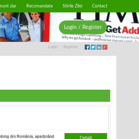
nunt ziar
Recomandate
Stirile Zilei
Contact
ilei
Contact
Login / Register
Login
Register
ubbing din România, aparținând
Detalii