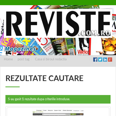
Home
post tag
Casa si biroul redactia
REZULTATE CAUTARE
S-au gasit
1
rezultate dupa criteriile introduse.