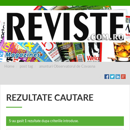
Home
post tag
anunturi Observatorul de Covasna
REZULTATE CAUTARE
S-au gasit
1
rezultate dupa criteriile introduse.