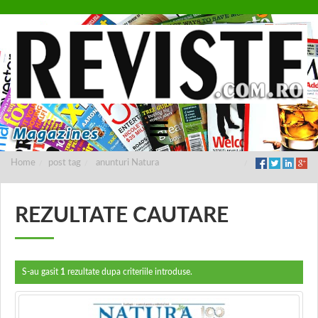
Home
post tag
anunturi Natura
REZULTATE CAUTARE
S-au gasit
1
rezultate dupa criteriile introduse.