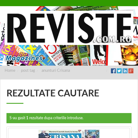
Home
post tag
anunturi Crisana
REZULTATE CAUTARE
S-au gasit
1
rezultate dupa criteriile introduse.