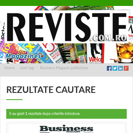
Home
post tag
Business Magazin publicitate
REZULTATE CAUTARE
S-au gasit
1
rezultate dupa criteriile introduse.