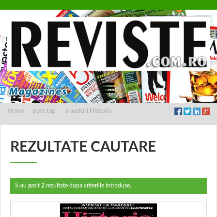
Home
post tag
anunturi Historia
REZULTATE CAUTARE
S-au gasit
2
rezultate dupa criteriile introduse.