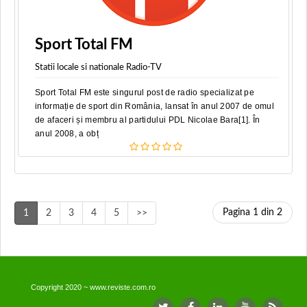
Sport Total FM
Statii locale si nationale Radio-TV
Sport Total FM este singurul post de radio specializat pe
informație de sport din România, lansat în anul 2007 de omul
de afaceri și membru al partidului PDL Nicolae Bara[1]. În
anul 2008, a obț
Pagina 1 din 2
1
2
3
4
5
>>
Copyright 2020 ~ www.reviste.com.ro