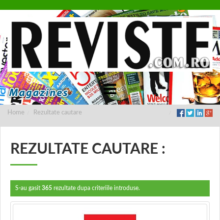
Home
Rezultate cautare
REZULTATE CAUTARE :
S-au gasit
365
rezultate dupa criteriile introduse.